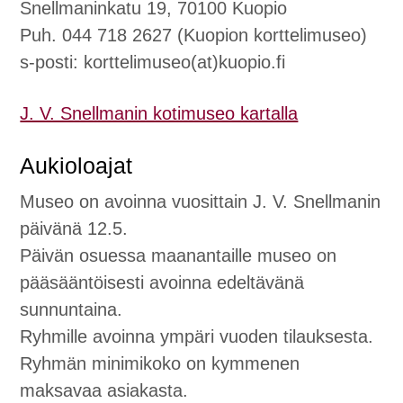
Snellmaninkatu 19, 70100 Kuopio
e
n
e
e
Puh. 044 718 2627 (Kuopion korttelimuseo)
n
n
s
s-posti: korttelimuseo(at)kuopio.fi
v
s
e
a
i
e
J. V. Snellmanin kotimuseo kartalla
l
v
n
i
u
Aukioloajat
k
p
k
a
Museo on avoinna vuosittain J. V. Snellmanin
o
l
päivänä 12.5.
o
k
Päivän osuessa maanantaille museo on
n
k
pääsääntöisesti avoinna edeltävänä
i
sunnuntaina.
i
Ryhmille avoinna ympäri vuoden tilauksesta.
n
Ryhmän minimikoko on kymmenen
maksavaa asiakasta.