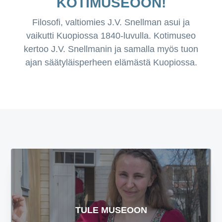
KOTIMUSEOON!
e
n
e
Filosofi, valtiomies J.V. Snellman asui ja
n
s
vaikutti Kuopiossa 1840-luvulla. Kotimuseo
v
e
kertoo J.V. Snellmanin ja samalla myös tuon
a
e
ajan säätyläisperheen elämästä Kuopiossa.
l
n
i
k
k
o
o
n
TULE MUSEOON